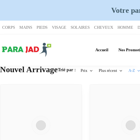
Votre pa
CORPS
MAINS
PIEDS
VISAGE
SOLAIRES
CHEVEUX
HOMME
D
Accueil
Nos Promot
Nouvel Arrivage
Trié par :
Prix
Plus récent
A-Z