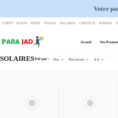
Votre pa
CORPS
MAINS
PIEDS
VISAGE
SOLAIRES
CHEVEUX
HOMME
D
Accueil
Nos Promot
SOLAIRES
Trié par :
Prix
Plus récent
A-Z