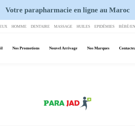
Votre parapharmacie en ligne
au Maroc
EUX
HOMME
DENTAIRE
MASSAGE
HUILES
EPIDÉMIES
BÉBÉ/E
il
Nos Promotions
Nouvel Arrivage
Nos Marques
Contacte