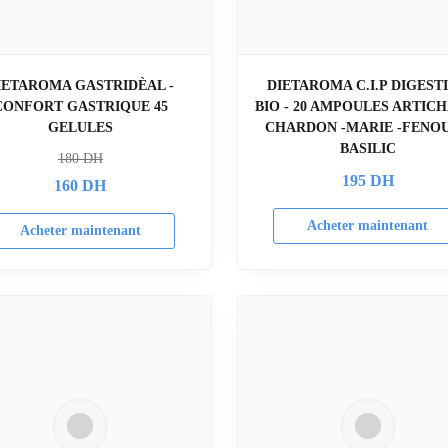
IETAROMA GASTRIDÈAL -
DIETAROMA C.I.P DIGEST
CONFORT GASTRIQUE 45
BIO - 20 AMPOULES ARTICH
GELULES
CHARDON -MARIE -FENOU
BASILIC
180
DH
195
DH
160
DH
Acheter maintenant
Acheter maintenant