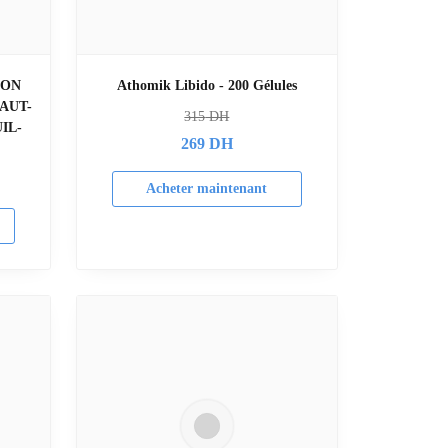
ION
Athomik Libido - 200 Gélules
AUT-
315
DH
IL-
269
DH
Acheter maintenant