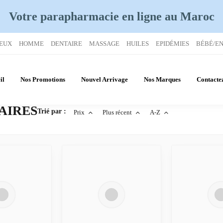
Votre parapharmacie en ligne
au Maroc
EUX
HOMME
DENTAIRE
MASSAGE
HUILES
EPIDÉMIES
BÉBÉ/E
il
Nos Promotions
Nouvel Arrivage
Nos Marques
Contacte
AIRES
Trié par :
Prix
Plus récent
A-Z