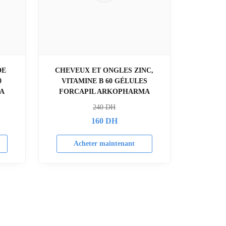
DE
CHEVEUX ET ONGLES ZINC,
0
VITAMINE B 60 GÉLULES
A
FORCAPIL ARKOPHARMA
240
DH
160
DH
Acheter maintenant