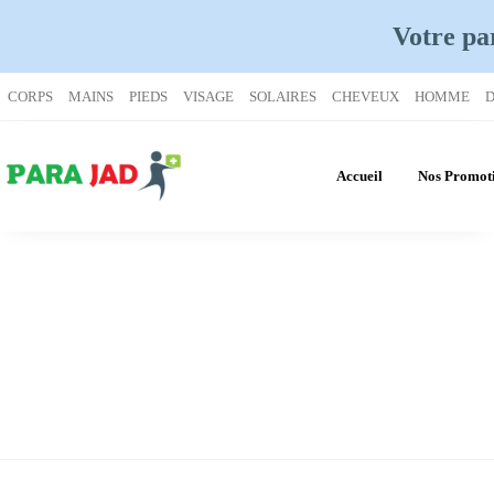
Votre pa
CORPS
MAINS
PIEDS
VISAGE
SOLAIRES
CHEVEUX
HOMME
D
Accueil
Nos Promot