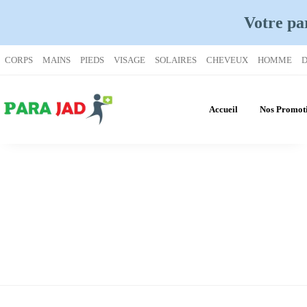
Votre pa
CORPS
MAINS
PIEDS
VISAGE
SOLAIRES
CHEVEUX
HOMME
D
Accueil
Nos Promot