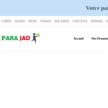
Votre pa
CORPS
MAINS
PIEDS
VISAGE
SOLAIRES
CHEVEUX
HOMME
D
Accueil
Nos Promot