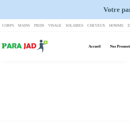
Votre pa
CORPS
MAINS
PIEDS
VISAGE
SOLAIRES
CHEVEUX
HOMME
D
Accueil
Nos Promot